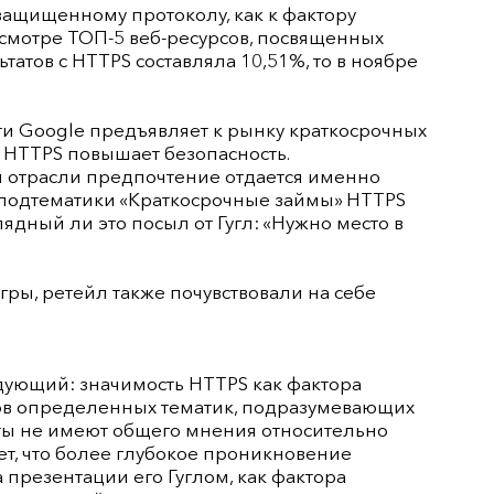
 защищенному протоколу, как к фактору
смотре ТОП-5 веб-ресурсов, посвященных
татов с HTTPS составляла 10,51%, то в ноябре
ти Google предъявляет к рынку краткосрочных
е HTTPS повышает безопасность.
 отрасли предпочтение отдается именно
 подтематики «Краткосрочные займы» HTTPS
лядный ли это посыл от Гугл: «Нужно место в
гры, ретейл также почувствовали на себе
ующий: значимость HTTPS как фактора
тов определенных тематик, подразумевающих
ты не имеют общего мнения относительно
ет, что более глубокое проникновение
 презентации его Гуглом, как фактора