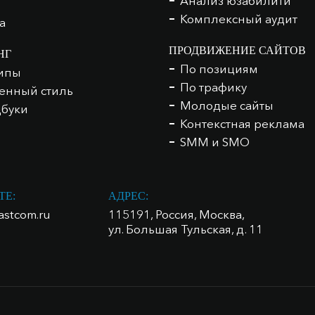
Анализ юзабилити
Комплексный аудит
а
ПРОДВИЖЕНИЕ САЙТОВ
НГ
По позициям
ипы
По трафику
нный стиль
Молодые сайты
буки
Контекстная реклама
SMM и SMO
ТЕ:
АДРЕС:
astcom.ru
115191, Россия, Москва,
ул. Большая Тульская, д. 11