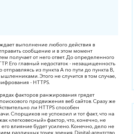
Сайты на NetCat
Сайты на WordPress
Сайты на Yii
ждает выполнение любого действия в
Сайты на Тильде
тправить сообщение и в этом момент
тем получает от него ответ. До определенного
Редизайн сайта
TP. Его главный недостаток - незащищенность
о отправляясь из пункта А по пути до пункта В,
Доработка сайта
шленниками. Этого не случится в том случае,
шифрования - HTTPS.
Модернизация сайта
 в рядах факторов ранжирования грядет
Прототипирование
 поискового продвижения веб сайтов. Сразу же
ействительно ли HTTPS способен
ТЗ на разработку сайта
чи. Спорщиков не успокоил и тот факт, что на
к «легковесный» фактор, что, конечно, не
 его влияние будет усилено. Конечно, дело не
ем различных точек зрения. Digital-агентство