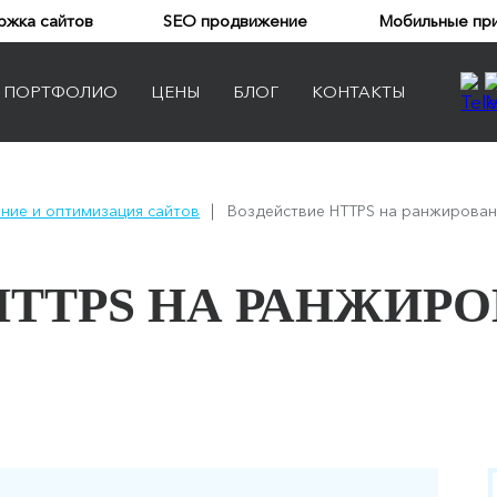
ржка сайтов
SEO продвижение
Мобильные пр
ПОРТФОЛИО
ЦЕНЫ
БЛОГ
КОНТАКТЫ
Landing page
ние и оптимизация сайтов
Воздействие HTTPS на ранжирова
Сайт-визитка
Корпоративный сайт
HTTPS НА РАНЖИР
Интернет-магазин
Портал
Социальная сеть
Веб-приложение
Сайты на Битрикс