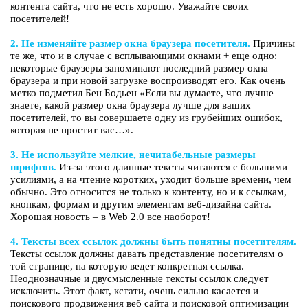
контента сайта, что не есть хорошо. Уважайте своих
посетителей!
2. Не изменяйте размер окна браузера посетителя.
Причины
те же, что и в случае с всплывающими окнами + еще одно:
некоторые браузеры запоминают последний размер окна
браузера и при новой загрузке воспроизводят его. Как очень
метко подметил Бен Бодьен «Если вы думаете, что лучше
знаете, какой размер окна браузера лучше для ваших
посетителей, то вы совершаете одну из грубейших ошибок,
которая не простит вас…».
3. Не используйте мелкие, нечитабельные размеры
шрифтов.
Из-за этого длинные тексты читаются с большими
усилиями, а на чтение коротких, уходит больше времени, чем
обычно. Это относится не только к контенту, но и к ссылкам,
кнопкам, формам и другим элементам веб-дизайна сайта.
Хорошая новость – в Web 2.0 все наоборот!
4. Тексты всех ссылок должны быть понятны посетителям.
Тексты ссылок должны давать представление посетителям о
той странице, на которую ведет конкретная ссылка.
Неоднозначные и двусмысленные тексты ссылок следует
исключить. Этот факт, кстати, очень сильно касается и
поискового продвижения веб сайта и поисковой оптимизации