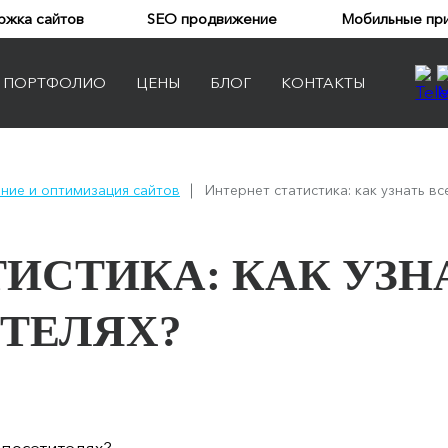
ржка сайтов
SEO продвижение
Мобильные пр
ПОРТФОЛИО
ЦЕНЫ
БЛОГ
КОНТАКТЫ
Landing page
ние и оптимизация сайтов
Интернет статистика: как узнать вс
Сайт-визитка
Корпоративный сайт
ИСТИКА: КАК УЗНА
Интернет-магазин
ТЕЛЯХ?
Портал
Социальная сеть
Веб-приложение
Сайты на Битрикс