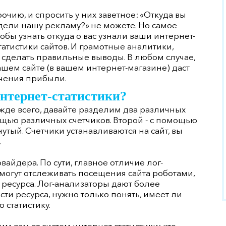
очию, и спросить у них заветное: «Откуда вы
дели нашу рекламу?» не можете. Но самое
тобы узнать откуда о вас узнали ваши интернет-
татистики сайтов. И грамотные аналитики,
 сделать правильные выводы. В любом случае,
ашем сайте (в вашем интернет-магазине) даст
учения прибыли.
нтернет-статистики?
жде всего, давайте разделим два различных
щью различных счетчиков. Второй - с помощью
утый. Счетчики устанавливаются на сайт, вы
.
вайдера. По сути, главное отличие лог-
е могут отслеживать посещения сайта роботами,
 ресурса. Лог-анализаторы дают более
и ресурса, нужно только понять, имеет ли
 статистику.
 вам от систем интернет-статистики: кто