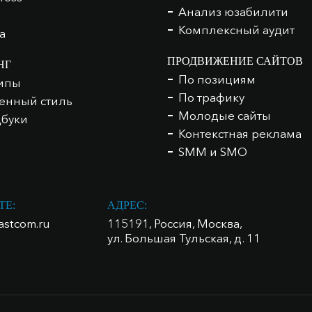
Анализ юзабилити
Комплексный аудит
а
ПРОДВИЖЕНИЕ САЙТОВ
НГ
По позициям
ипы
По трафику
нный стиль
Молодые сайты
буки
Контекстная реклама
SMM и SMO
ТЕ:
АДРЕС:
astcom.ru
115191, Россия, Москва,
ул. Большая Тульская, д. 11