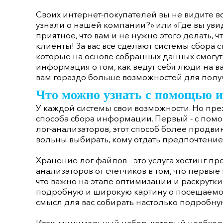
Своих интернет-покупателей вы не видите во
узнали о нашей компании?» или «Где вы уви
приятное, что вам и не нужно этого делать, ч
клиенты! За вас все сделают системы сбора с
которые на основе собранных данных смогут
информация о том, как ведут себя люди на в
вам гораздо больше возможностей для пол
Что можно узнать с помощью и
У каждой системы свои возможности. Но пре
способа сбора информации. Первый - с помо
лог-анализаторов, этот способ более продвин
вольны выбирать, кому отдать предпочтение
Хранение лог-файлов - это услуга хостинг-про
анализаторов от счетчиков в том, что первы
что важно на этапе оптимизации и раскрутки
подробную и широкую картину о посещаемост
смысл для вас собирать настолько подробную
Итак, минимальный набор, который необходим