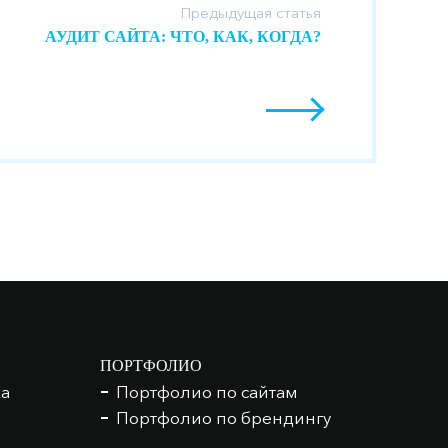
Предыдущая статья
АУДИТ САЙТА: ЧТО, КАК, КОГДА?
ПОРТФОЛИО
ка
Портфолио по сайтам
Портфолио по брендингу