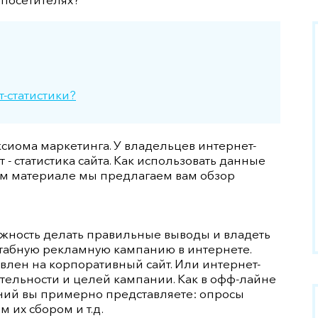
Сайты на NetCat
Сайты на WordPress
Сайты на Yii
-статистики?
Сайты на Тильде
ксиома маркетинга. У владельцев интернет-
Редизайн сайта
 - статистика сайта. Как использовать данные
этом материале мы предлагаем вам обзор
Доработка сайта
Модернизация сайта
жность делать правильные выводы и владеть
Прототипирование
табную рекламную кампанию в интернете.
влен на корпоративный сайт. Или интернет-
ТЗ на разработку сайта
ятельности и целей кампании. Как в офф-лайне
ний вы примерно представляете: опросы
 их сбором и т.д.