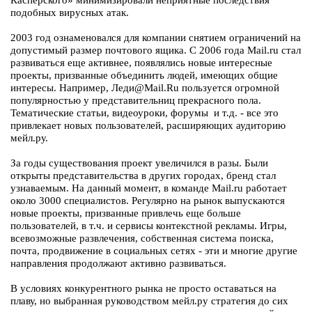
Касперского» минимизировали неприятные последствия
подобных вирусных атак.
2003 год ознаменовался для компании снятием ограничений на
допустимый размер почтового ящика. С 2006 года Mail.ru стал
развиваться еще активнее, появлялись новые интересные
проекты, призванные объединить людей, имеющих общие
интересы. Например, Леди@Mail.Ru пользуется огромной
популярностью у представительниц прекрасного пола.
Тематические статьи, видеоуроки, форумы и т.д. - все это
привлекает новых пользователей, расширяющих аудиторию
мейл.ру.
За годы существования проект увеличился в разы. Были
открыты представительства в других городах, бренд стал
узнаваемым. На данный момент, в команде Mail.ru работает
около 3000 специалистов. Регулярно на рынок выпускаются
новые проекты, призванные привлечь еще больше
пользователей, в т.ч. и сервисы контекстной рекламы. Игры,
всевозможные развлечения, собственная система поиска,
почта, продвижение в социальных сетях - эти и многие другие
направления продолжают активно развиваться.
В условиях конкурентного рынка не просто оставаться на
плаву, но выбранная руководством мейл.ру стратегия до сих