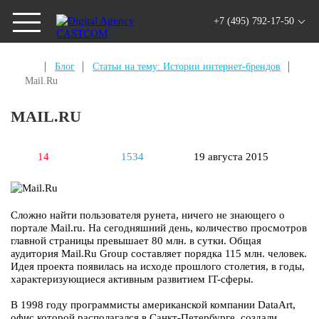
+7 (495) 792-17-50
Блог
Статьи на тему: Истории интернет-брендов
Mail.Ru
MAIL.RU
14
1534
19 августа 2015
Сложно найти пользователя рунета, ничего не знающего о
портале Mail.ru. На сегодняшний день, количество просмотров
главной страницы превышает 80 млн. в сутки. Общая
аудитория Mail.Ru Group составляет порядка 115 млн. человек.
Идея проекта появилась на исходе прошлого столетия, в годы,
характеризующиеся активным развитием IT-сферы.
В 1998 году программисты американской компании DataArt,
офис которой располагался в Санкт-Петербурге, создали