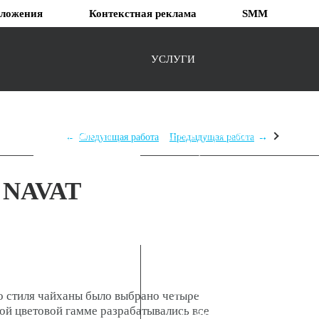
ложения
Контекстная реклама
SMM
УСЛУГИ
ЕСТВО
ВАКАНСИИ
РАЗРАБОТКА САЙТОВ
Следующая работа
Предыдущая работа
NAVAT
LANDING PAGE
САЙТ-ВИЗИТКА
САЙТЫ НА
БИТРИКС
КОРПОРАТИВНЫЙ
САЙТ
о стиля чайханы было выбрано четыре
ой цветовой гамме разрабатывались все
САЙТЫ НА