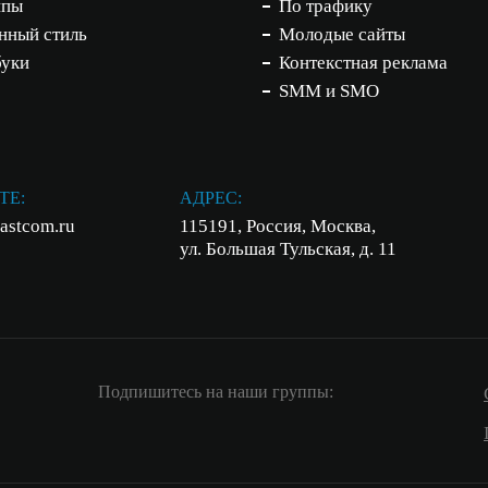
ипы
По трафику
нный стиль
Молодые сайты
буки
Контекстная реклама
SMM и SMO
ТЕ:
АДРЕС:
astcom.ru
115191, Россия, Москва,
ул. Большая Тульская, д. 11
Подпишитесь на наши группы: