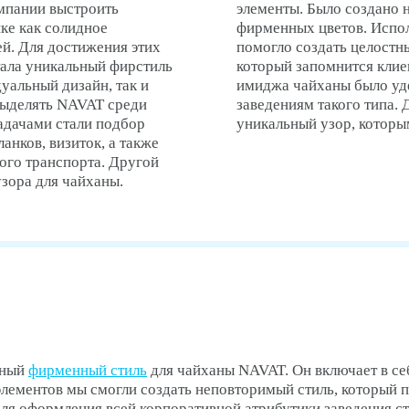
омпании выстроить
элементы. Было создано 
ке как солидное
фирменных цветов. Испо
ей. Для достижения этих
помогло создать целостн
тала уникальный фирстиль
который запомнится клие
уальный дизайн, так и
имиджа чайханы было уде
выделять NAVAT среди
заведениям такого типа.
адачами стали подбор
уникальный узор, котор
анков, визиток, а также
ого транспорта. Другой
узора для чайханы.
ьный
фирменный стиль
для чайханы NAVAT. Он включает в се
элементов мы смогли создать неповторимый стиль, который 
для оформления всей корпоративной атрибутики заведения 