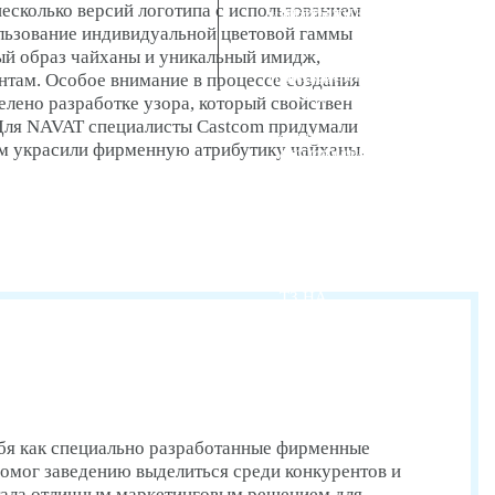
несколько версий логотипа с использованием
РЕДИЗАЙН САЙТА
NETCAT
ИНТЕРНЕТ-МАГАЗИН
льзование индивидуальной цветовой гаммы
ый образ чайханы и уникальный имидж,
ДОРАБОТКА
САЙТЫ НА
нтам. Особое внимание в процессе создания
ПОРТАЛ
САЙТА
WORDPRESS
лено разработке узора, который свойствен
 Для NAVAT специалисты Castcom придумали
СОЦИАЛЬНАЯ СЕТЬ
ым украсили фирменную атрибутику чайханы.
МОДЕРНИЗАЦИЯ
САЙТЫ НА YII
САЙТА
ВЕБ-ПРИЛОЖЕНИЕ
САЙТЫ НА
ПРОТОТИПИРОВАНИЕ
ТИЛЬДЕ
ТЗ НА
РАЗРАБОТКУ
САЙТА
бя как специально разработанные фирменные
помог заведению выделиться среди конкурентов и
стала отличным маркетинговым решением для