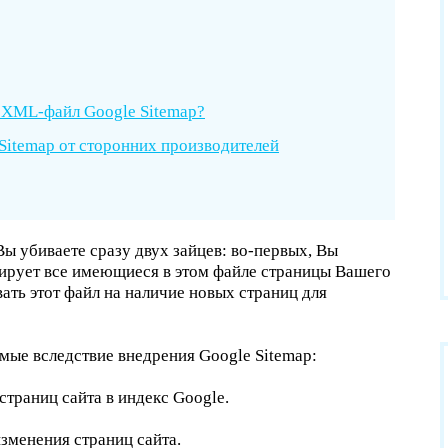
Сайты на NetCat
Сайты на WordPress
й
XML
-файл Google Sitemap?
Сайты на Yii
Sitemap от сторонних производителей
Сайты на Тильде
Редизайн сайта
Доработка сайта
Вы убиваете сразу двух зайцев: во-первых, Вы
сирует все имеющиеся в этом файле страницы Вашего
Модернизация сайта
вать этот файл на наличие новых страниц для
Прототипирование
мые вследствие внедрения Google Sitemap:
ТЗ на разработку сайта
траниц сайта в индекс Google.
зменения страниц сайта.