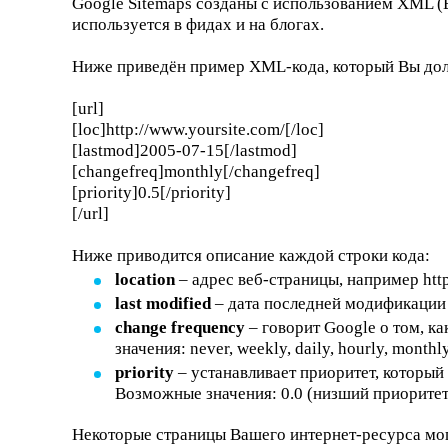
Google Sitemaps созданы с использованием
XML
(
используется в фидах и на блогах.
Ниже приведён пример
XML
-кода, который Вы до
[url]
[loc]http://www.yoursite.com/[/loc]
[lastmod]2005-07-15[/lastmod]
[changefreq]monthly[/changefreq]
[priority]0.5[/priority]
[/url]
Ниже приводится описание каждой строки кода:
location
– адрес веб-страницы, например htt
last modified
– дата последней модификации
change frequency
– говорит Google о том, к
значения: never, weekly, daily, hourly, monthly
priority
– устанавливает приоритет, который
Возможные значения: 0.0 (низший приоритет)
Некоторые страницы Вашего интернет-ресурса мог