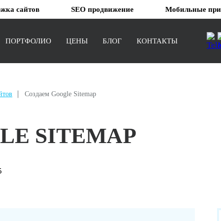
жка сайтов
SEO продвижение
Мобильные при
ПОРТФОЛИО
ЦЕНЫ
БЛОГ
КОНТАКТЫ
Landing page
йтов
Создаем Google Sitemap
Сайт-визитка
Корпоративный сайт
LE SITEMAP
Интернет-магазин
Портал
5
Социальная сеть
Веб-приложение
Сайты на Битрикс